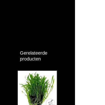
Analytische bestanddelen:
ruw
eiwit ca. 18,5 %, ruw vet ca. 3,4 %,
ruwe vezels ca. 15,5 %, ruwe as ca.
7,8 %, calcium ca. 0,80 %, fosfor ca.
0,63 % (afhankelijk van batch).
Batchnummer / THT:
Vermeld op de
verpakking.
Veiligheidswaarschuwingen:
Niet
voor menselijke consumptie. Buiten
bereik van kinderen bewaren. Koel
en droog opslaan.
Gerelateerde
Conformiteit:
Dit product voldoet
producten
aan de Europese
diervoederwetgeving en de
productveiligheidsregels (GPSR).