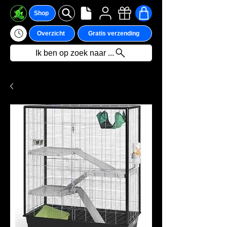
Shop
Overzicht
Gratis verzending
Ik ben op zoek naar ...