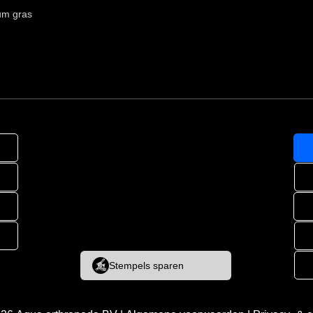
um gras
Stempels sparen