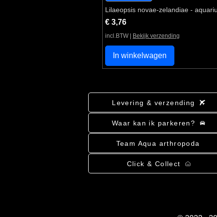
Lilaeopsis novae-zelandiae - aquari
Prijs
€ 3,76
incl.BTW
|
Bekijk verzending
In winkelwagen
Levering & verzending
Waar kan ik parkeren?
Team Aqua arthropoda
Click & Collect