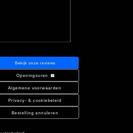
Nannostomus beckfordi RED - Rod
Prijs
€ 3,71
incl.BTW
|
Bekijk verzending
In winkelwagen
Bekijk onze reviews
Openingsuren
Algemene voorwaarden
Privacy- & cookiebeleid
Bestelling annuleren