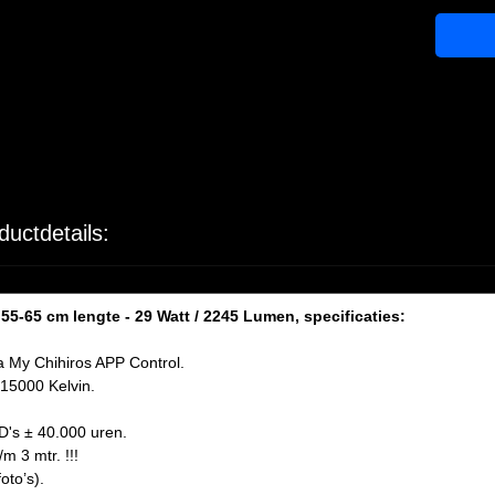
ductdetails:
5-65 cm lengte - 29 Watt / 2245 Lumen, specificaties:
ia My Chihiros APP Control.
-15000 Kelvin.
D's ± 40.000 uren.
m 3 mtr. !!!
oto’s).