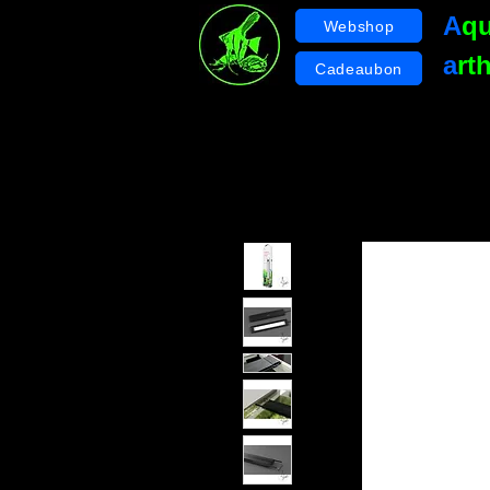
A
q
Webshop
a
rt
Cadeaubon