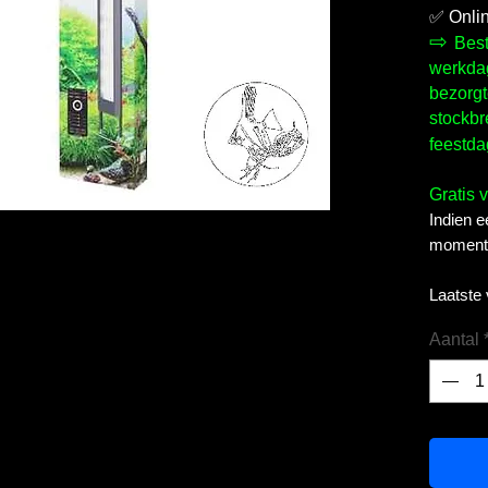
✅
Onli
⇨
Best
werkdag
bezorgt
stockbr
feestda
Gratis 
Indien e
momente
Laatste
Aantal