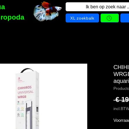
ua
Ik ben op zoek naar ..
hropoda
XL zoekbalk
CHIH
WRGB
aquar
Product
 € 19
incl.BT
Voorraa