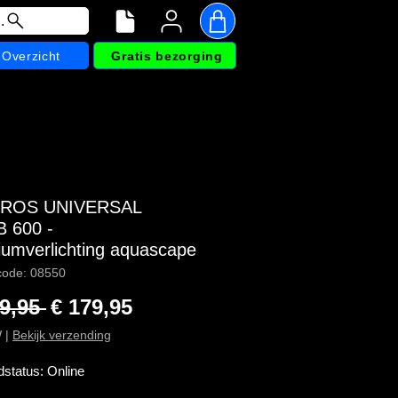
.
Overzicht
Gratis bezorging
IROS UNIVERSAL
 600 -
iumverlichting aquascape
code: 08550
Normale prijs
Verkoopprijs
9,95 
€ 179,95
W
|
Bekijk verzending
dstatus: Online