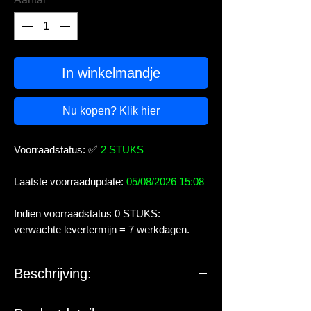
In winkelmandje
Nu kopen? Klik hier
Voorraadstatus:
✅
2 STUKS
Laatste voorraadupdate:
05/08/2026 15:08
Indien voorraadstatus 0 STUKS:
verwachte levertermijn = 7 werkdagen.
Beschrijving:
CO2-navulcilinder met een volume van