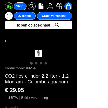
Shop
Overzicht
Gratis verzending
Ik ben op zoek naar ...
Productcode: 00254
CO2 fles cilinder 2.2 liter - 1.2
kilogram - Colombo aquarium
Prijs
€ 29,95
incl.BTW
|
Bekijk verzending
Aantal
*