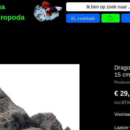
ua
Ik ben op zoek naar ..
hropoda
XL zoekbalk
Drago
15 cm
Product
€ 29
incl.BT
Voorraa
Laatste