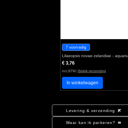
7 voorradig
Lilaeopsis novae-zelandiae - aquari
Prijs
€ 3,76
incl.BTW
|
Bekijk verzending
In winkelwagen
Levering & verzending
Waar kan ik parkeren?