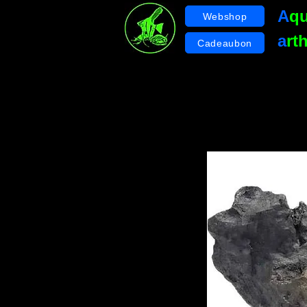
A
q
Webshop
a
rt
Cadeaubon