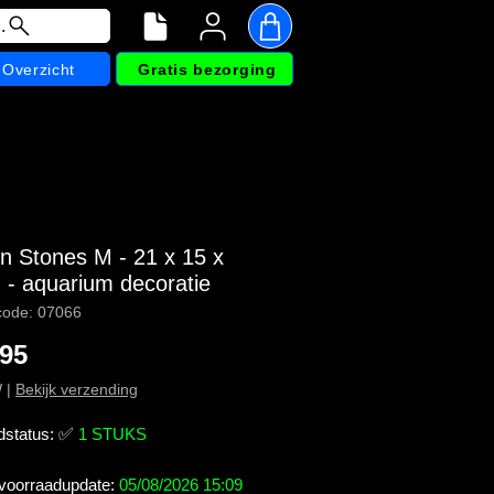
.
Overzicht
Gratis bezorging
n Stones M - 21 x 15 x
 - aquarium decoratie
code: 07066
Prijs
,95
W
|
Bekijk verzending
dstatus:
✅
1 STUKS
 voorraadupdate:
05/08/2026 15:09