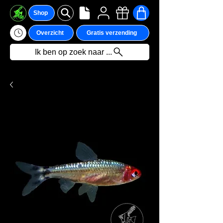
Shop
Overzicht
Gratis verzending
Ik ben op zoek naar ...