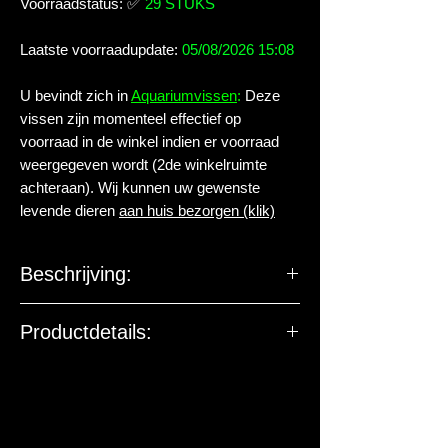
Voorraadstatus:
✅
29 STUKS
Laatste voorraadupdate:
05/08/2026 15:08
U bevindt zich in
Aquariumvissen
:
Deze
vissen zijn momenteel effectief op
voorraad in de winkel indien er voorraad
weergegeven wordt (2de winkelruimte
achteraan). Wij kunnen uw gewenste
levende dieren
aan huis bezorgen (klik)
Beschrijving:
Familie:
Characidae
Productdetails:
Geslacht:
Hemigrammus
Levende have gehuisvest in Aqua
arthropoda BV.
Soort:
bleheri DIAMOND