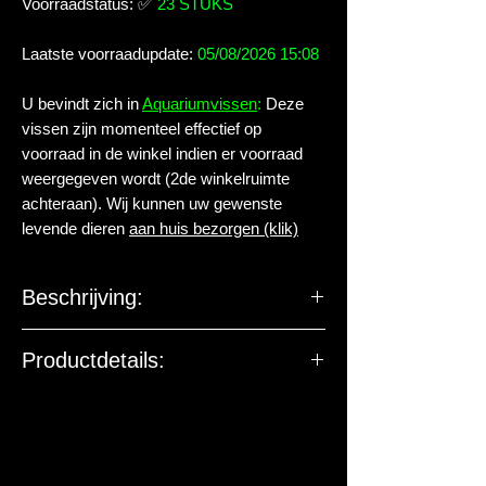
Voorraadstatus:
✅
23 STUKS
Laatste voorraadupdate:
05/08/2026 15:08
U bevindt zich in
Aquariumvissen
:
Deze
vissen zijn momenteel effectief op
voorraad in de winkel indien er voorraad
weergegeven wordt (2de winkelruimte
achteraan). Wij kunnen uw gewenste
levende dieren
aan huis bezorgen (klik)
Beschrijving:
Familie:
Characidae
Productdetails:
Geslacht:
Nematobrycon
Levende have gehuisvest in Aqua
arthropoda BV.
Soort:
palmeri WHITE