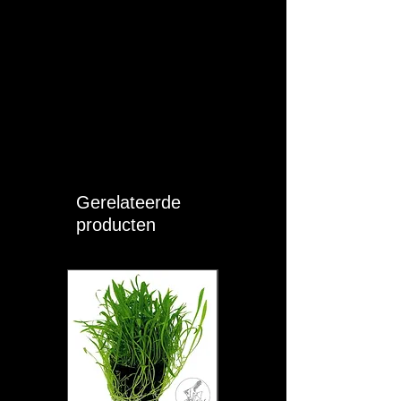
T (°C):
23 - 27
pH:
6 - 7.5
KH:
3 - 8
GH:
5 - 12
Moeilijkheid:
EASY
Gerelateerde
Sociaal:
Groep (> 2)
producten
Eigen opmerkingen:
Algemene informatie
De Nematobrycon palmeri “White” is een
kleurvariant van de keizertetra, een
populaire zoetwatervis afkomstig uit
Colombia. Waar de originele keizertetra
een blauwe of paarse gloed heeft,