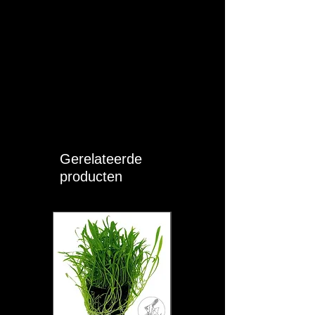
pH:
6.5 - 7
KH:
4 - 7
GH:
6 - 11
Moeilijkheid:
EASY
Sociaal:
Groep (> 5)
Gerelateerde
Eigen opmerkingen:
producten
De witte variant van de klassieke neon
tetra. Een van de populairste
aquariumvissen ter wereld en staat
bekend om zijn schitterende kleuren.
Zijn felblauwe streep en opvallende rode
band zorgen voor een prachtig contrast
dat vooral in een beplant aquarium goed
tot zijn recht komt. Deze kleine