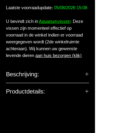
Laatste voorraadupdate:
05/08/2026 15:08
U bevindt zich in
Aquariumvissen
:
Deze
vissen zijn momenteel effectief op
voorraad in de winkel indien er voorraad
weergegeven wordt (2de winkelruimte
achteraan). Wij kunnen uw gewenste
levende dieren
aan huis bezorgen (klik)
Beschrijving:
Familie:
Characidae
Productdetails:
Geslacht:
Paracheirodon
Levende have gehuisvest in Aqua
arthropoda BV.
Soort:
innesi GOLD
Nederlandse
Witte Neon Tetra
naam: