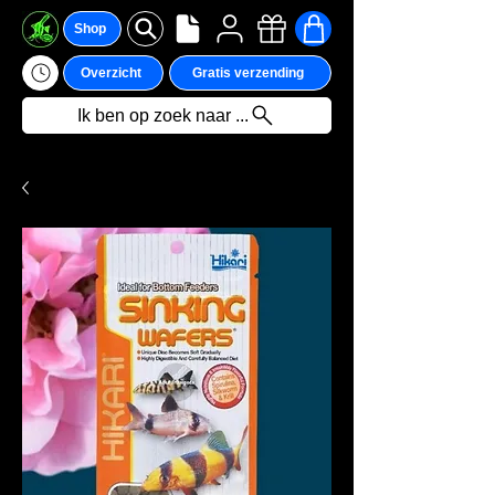
Shop
Overzicht
Gratis verzending
Ik ben op zoek naar ...