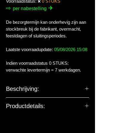
Voorraadstatus:
0 STUKS
❌
⇨
✈
per nabestelling
De bezorgtermijn kan onderhevig zijn aan
stockbreuk bij de fabrikant, overmacht,
feestdagen of sluitingsperiodes.
Laatste voorraadupdate:
05/08/2026 15:08
Indien voorraadstatus 0 STUKS:
verwachte levertermijn = 7 werkdagen.
Beschrijving:
Hikari Sinking Wafers zijn vernieuwd.
Productdetails:
Deze smakelijke aromatische schijfjes
zijn nu zachter en kleiner in diameter.
De EU-verantwoordelijke
Hierdoor zijn ze nog makkelijker te eten
marktdeelnemer ziet toe op
door de kleinere bodemvissen zoals