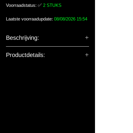
Voorraadstatus:
✅
2 STUKS
Laatste voorraadupdate:
08/08/2026 15:54
Beschrijving:
Productdetails:
De EU-verantwoordelijke
marktdeelnemer ziet toe op
productveiligheid. De onderstaande
gegevens zijn niet bedoeld voor vragen,
klachten of retouren. Voor vragen over
dit artikel of de levering kun je contact
met ons opnemen.
Fabrikant:
CeramicNature
Adres:
Westerduinweg 32, 1976 BV
IJmuiden, Nederland