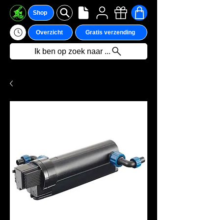
Shop
Overzicht
Gratis verzending
Ik ben op zoek naar ...