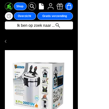
Shop
Overzicht
Gratis verzending
Ik ben op zoek naar ...