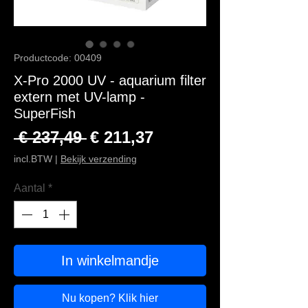
Productcode: 00409
X-Pro 2000 UV - aquarium filter
extern met UV-lamp -
SuperFish
Normale prijs
Verkoopprijs
 € 237,49 
€ 211,37
incl.BTW
|
Bekijk verzending
Aantal
*
In winkelmandje
Nu kopen? Klik hier