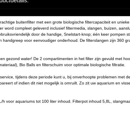
ductdetails:
achtige buitenfilter met een grote biologische filtercapaciteit en unie
lter word compleet geleverd inclusief filtermedia, slangen, buizen, aans
bruiksvriendelijk door de handige, Snelstart-knop; één keer pompen start 
en handgreep voor eenvoudiger onderhoud. De filterslangen zijn 360 gr
er en gezond water! De 2 compartimenten in het filter zijn gevuld met ho
ateriaal), Bio Balls en filterschuim voor optimale biologische filtratie.
service, tijdens deze periode kunt u, bij onverhoopte problemen met de 
pareert of indien dit niet mogelijk is omruilt. Zo zit uw aquarium en vis
/h voor aquariums tot 100 liter inhoud. Filterpot inhoud 5,8L, slangm