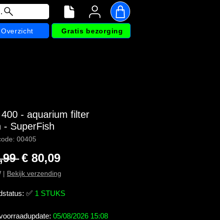
.
Overzicht
Gratis bezorging
400 - aquarium filter
n - SuperFish
code: 00405
Normale prijs
Verkoopprijs
,99 
€ 80,09
W
|
Bekijk verzending
dstatus:
✅
1 STUKS
 voorraadupdate:
05/08/2026 15:08