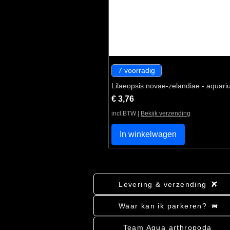
7 voorradig
Lilaeopsis novae-zelandiae - aquari
Prijs
€ 3,76
incl.BTW
|
Bekijk verzending
In winkelwagen
Levering & verzending
Waar kan ik parkeren?
Team Aqua arthropoda