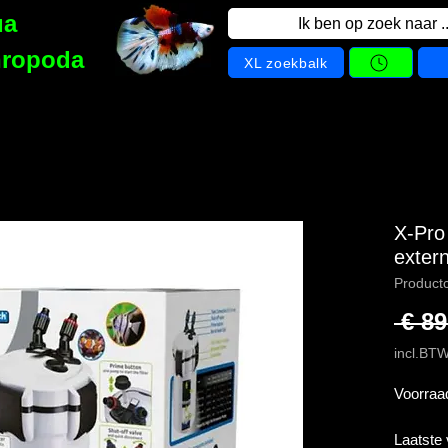
ua
Ik ben op zoek naar ..
hropoda
XL zoekbalk
X-Pro 
exter
Product
 € 89
incl.BT
Voorraa
Laatste