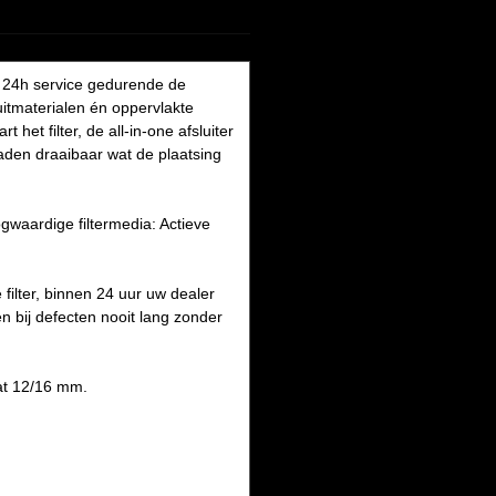
ke 24h service gedurende de
luitmaterialen én oppervlakte
het filter, de all-in-one afsluiter
aden draaibaar wat de plaatsing
ogwaardige filtermedia: Actieve
filter, binnen 24 uur uw dealer
sen bij defecten nooit lang zonder
aat 12/16 mm.