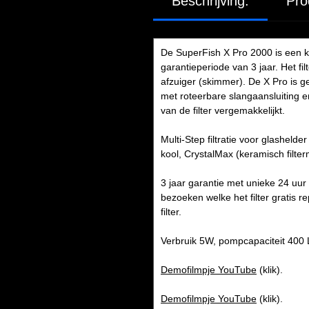
Beschrijving:
Pro
De SuperFish X Pro 2000 is een kr
garantieperiode van 3 jaar. Het fi
afzuiger (skimmer). De X Pro is ge
met roteerbare slangaansluiting 
van de filter vergemakkelijkt.
Multi-Step filtratie voor glasheld
kool, CrystalMax (keramisch filterm
3 jaar garantie met unieke 24 uur 
bezoeken welke het filter gratis re
filter.
Verbruik 5W, pompcapaciteit 400 L
Demofilmpje YouTube
(klik).
Demofilmpje YouTube
(klik).