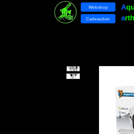
A
q
Webshop
a
rt
Cadeaubon