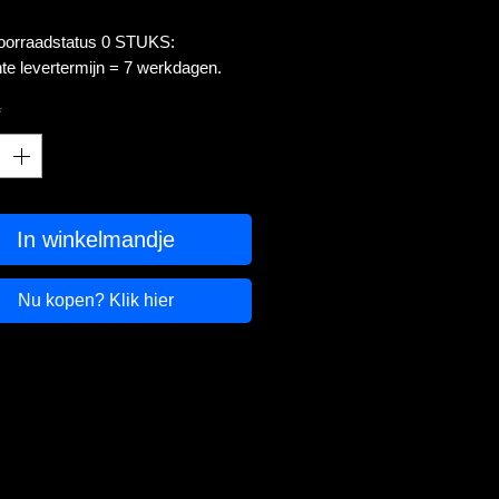
voorraadstatus 0 STUKS:
te levertermijn = 7 werkdagen.
*
In winkelmandje
Nu kopen? Klik hier