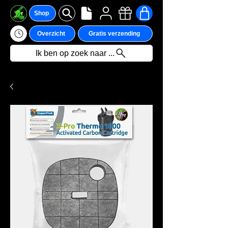
Shop
Overzicht
Gratis verzending
Ik ben op zoek naar ...