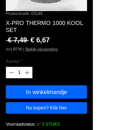
Productcode: 01146
X-PRO THERMO 1000 KOOL
SET
Normale prijs
Verkoopprijs
 € 7,49 
€ 6,67
incl.BTW
|
Bekijk verzending
Aantal
*
In winkelmandje
Nu kopen? Klik hier
Voorraadstatus:
✅
2 STUKS