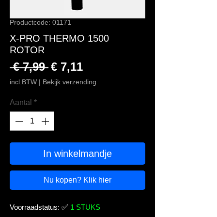
Productcode: 01171
X-PRO THERMO 1500
ROTOR
Normale prijs
Verkoopprijs
 € 7,99 
€ 7,11
incl.BTW
|
Bekijk verzending
Aantal
*
In winkelmandje
Nu kopen? Klik hier
Voorraadstatus:
✅
1 STUKS