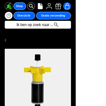
Shop
Overzicht
Gratis verzending
Ik ben op zoek naar ...