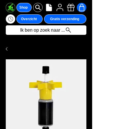
Shop
Overzicht
Gratis verzending
Ik ben op zoek naar ...