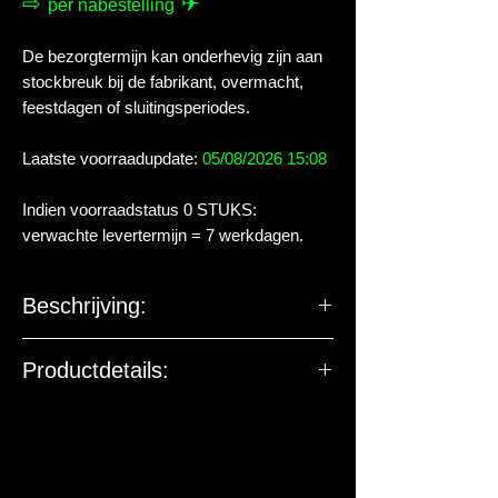
⇨
✈
per nabestelling
De bezorgtermijn kan onderhevig zijn aan
stockbreuk bij de fabrikant, overmacht,
feestdagen of sluitingsperiodes.
Laatste voorraadupdate:
05/08/2026 15:08
Indien voorraadstatus 0 STUKS:
verwachte levertermijn = 7 werkdagen.
Beschrijving:
Vervang rotor voor de X-PRO
Productdetails:
(THERMO) 1000.
De EU-verantwoordelijke
Demofilmpje YouTube
(klik).
marktdeelnemer ziet toe op
productveiligheid. De onderstaande
Demofilmpje YouTube
(klik).
gegevens zijn niet bedoeld voor vragen,