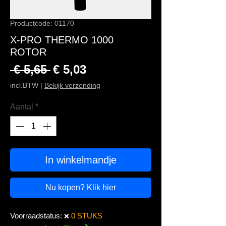
Productcode: 01170
X-PRO THERMO 1000
ROTOR
Normale prijs
Verkoopprijs
 € 5,65 
€ 5,03
incl.BTW
|
Bekijk verzending
Aantal
*
In winkelmandje
Nu kopen? Klik hier
Voorraadstatus:
0 STUKS
❌