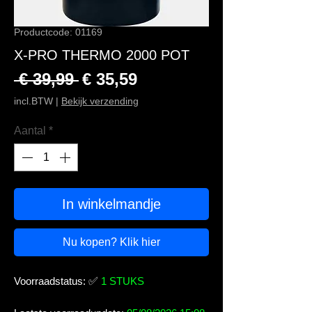
Productcode: 01169
X-PRO THERMO 2000 POT
Normale prijs
Verkoopprijs
 € 39,99 
€ 35,59
incl.BTW
|
Bekijk verzending
Aantal
*
In winkelmandje
Nu kopen? Klik hier
Voorraadstatus:
✅
1 STUKS