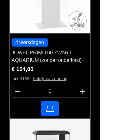
4 werkdagen
JUWEL PRIMO 60 ZWART
AQUARIUM (zonder onderkast)
Prijs
€ 104,00
incl.BTW
|
Bekijk verzending
/+\