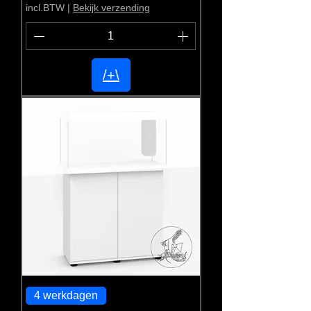
incl.BTW
|
Bekijk verzending
/+\
4 werkdagen