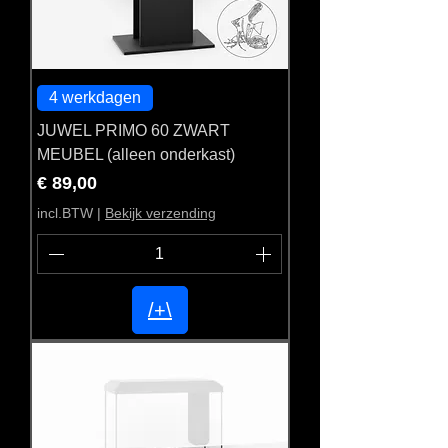
4 werkdagen
JUWEL PRIMO 60 ZWART
MEUBEL (alleen onderkast)
Prijs
€ 89,00
incl.BTW
|
Bekijk verzending
/+\