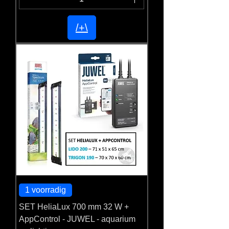
/+\
1 voorradig
SET HeliaLux 700 mm 32 W +
AppControl - JUWEL - aquarium