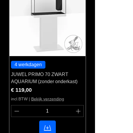
4 werkdagen
JUWEL PRIMO 70 ZWART
AQUARIUM (zonder onderkast)
Prijs
€ 119,00
incl.BTW
|
Bekijk verzending
/+\