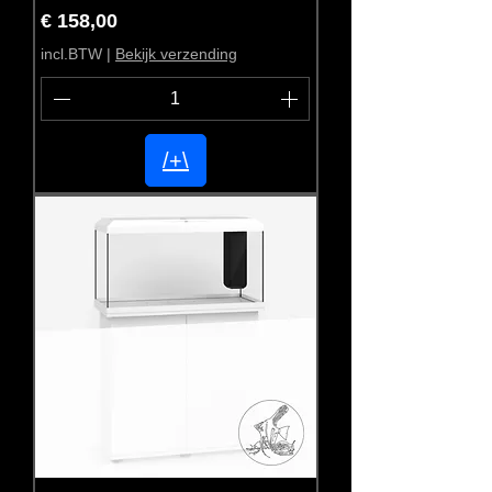
Prijs
€ 158,00
incl.BTW
|
Bekijk verzending
/+\