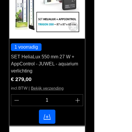
1 voorradig
SET HeliaLux 550 mm 27 W +
AppControl - JUWEL - aquarium
verlichting
Prijs
€ 279,00
incl.BTW
|
Bekijk verzending
/+\