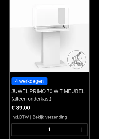
4 werkdagen
JUWEL PRIMO 70 WIT MEUBEL
(alleen onderkast)
Prijs
€ 89,00
incl.BTW
|
Bekijk verzending