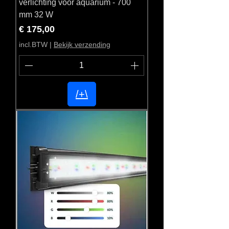
verlichting voor aquarium - 700
mm 32 W
Prijs
€ 175,00
incl.BTW
|
Bekijk verzending
/+\