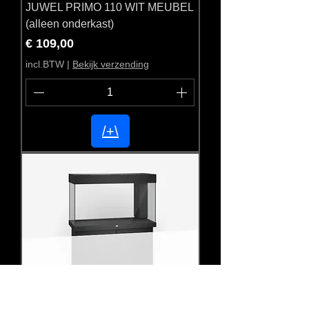
JUWEL PRIMO 110 WIT MEUBEL
(alleen onderkast)
Prijs
€ 109,00
incl.BTW
|
Bekijk verzending
/+\