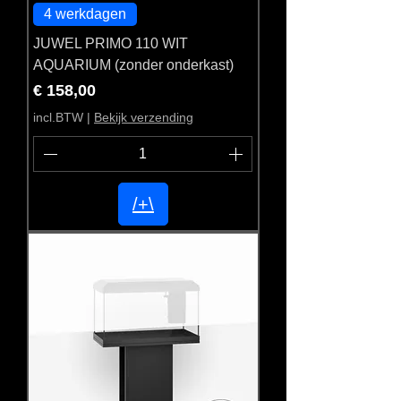
4 werkdagen
JUWEL PRIMO 110 WIT
AQUARIUM (zonder onderkast)
Prijs
€ 158,00
incl.BTW
|
Bekijk verzending
/+\