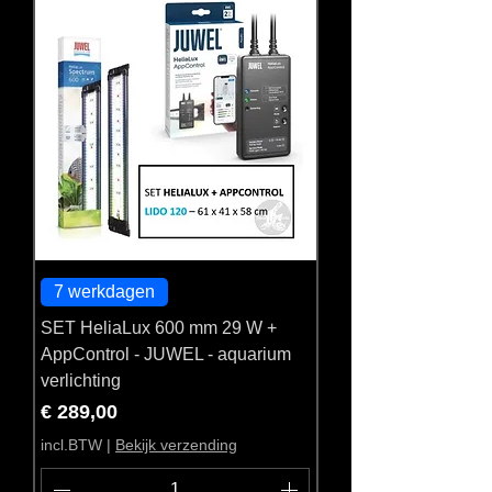
7 werkdagen
SET HeliaLux 600 mm 29 W +
AppControl - JUWEL - aquarium
verlichting
Prijs
€ 289,00
incl.BTW
|
Bekijk verzending