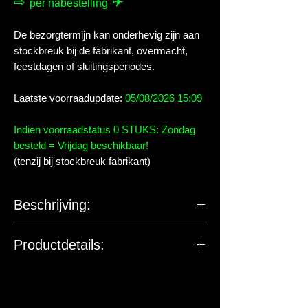
⇨
✈
per nabestelling
De bezorgtermijn kan onderhevig zijn aan
stockbreuk bij de fabrikant, overmacht,
feestdagen of sluitingsperiodes.
Laatste voorraadupdate:
05/08/2026 15:09
Indien voorraadstatus 0 STUKS: Zondag
besteld = Vrijdag beschikbaar!
(tenzij bij stockbreuk fabrikant)
Beschrijving:
Vers ingevroren pekelkreeftjes.
Productdetails:
Artemia pekelkreeftjes zijn een klassieke
De EU-verantwoordelijke
delicatesse voor zowel zoetwater- als
marktdeelnemer ziet toe op
zeewateraquaria. Deze kleine