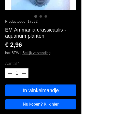
Productcode: 17852
EM Ammania crassicaulis -
aquarium planten
Prijs
€ 2,96
incl.BTW
|
Bekijk verzending
Aantal
*
In winkelmandje
Nu kopen? Klik hier