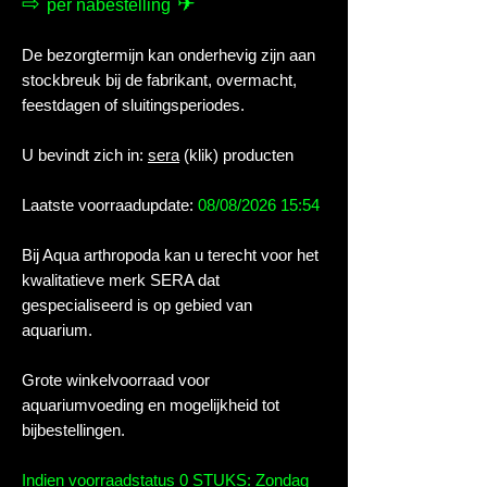
⇨
✈
per nabestelling
De bezorgtermijn kan onderhevig zijn aan
stockbreuk bij de fabrikant, overmacht,
feestdagen of sluitingsperiodes.
U bevindt zich in:
sera
(klik) producten
Laatste voorraadupdate:
08/08/2026 15:54
Bij Aqua arthropoda kan u terecht voor het
kwalitatieve merk SERA dat
gespecialiseerd is op gebied van
aquarium.
Grote winkelvoorraad voor
aquariumvoeding en mogelijkheid tot
bijbestellingen.
Indien voorraadstatus 0 STUKS: Zondag