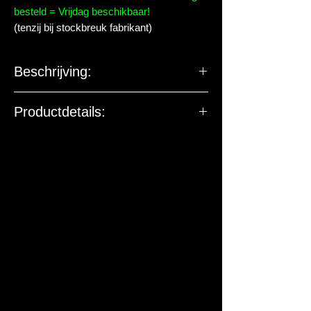
besteld = Vrijdag beschikbaar!
(tenzij bij stockbreuk fabrikant)
Beschrijving:
Productdetails:
De EU-verantwoordelijke
marktdeelnemer ziet toe op
productveiligheid. De onderstaande
gegevens zijn niet bedoeld voor vragen,
klachten of retouren. Voor vragen over
dit artikel of de levering kun je contact
met ons opnemen.
Fabrikant / EU-verantwoordelijke:
sera GmbH
Adres:
Borsigstraße 49, 52525
Heinsberg, Duitsland
Contact:
info@sera.de
, Tel: +49